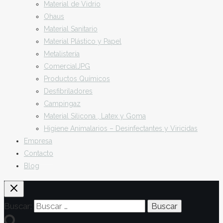
Material de Vidrio
Ohaus
Material Sanitario
Material Plástico y Papel
Metalistería
ComercialJPG
Productos Químicos
Desfibriladores
Campingaz
Material Silicona , Latex y Goma
Higiene Animalarios – Desinfectantes y Viricidas
Empresa
Contacto
Blog
Buscar: