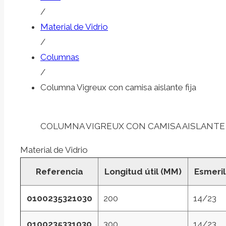
/
Material de Vidrio
/
Columnas
/
Columna Vigreux con camisa aislante fija
COLUMNA VIGREUX CON CAMISA AISLANTE 
Material de Vidrio
Referencia
Longitud útil (MM)
Esmeri
0100235321030
200
14/23
0100235331030
300
14/23