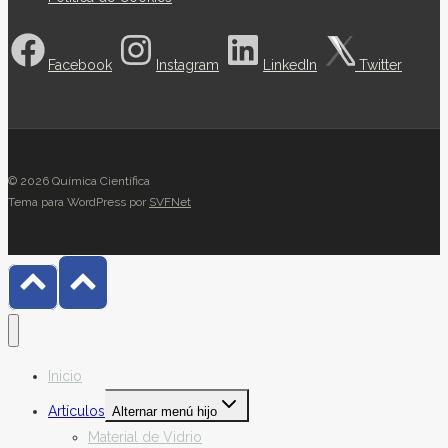
Facebook
Instagram
LinkedIn
Twitter
© 2026 Química Científica
Tema para WordPress por
SVFNet
Inicio
Artículos
Alternar menú hijo
Material de Vidrio