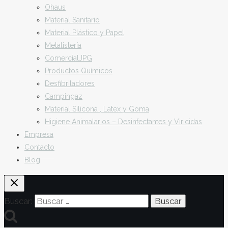
Ohaus
Material Sanitario
Material Plástico y Papel
Metalistería
ComercialJPG
Productos Químicos
Desfibriladores
Campingaz
Material Silicona , Latex y Goma
Higiene Animalarios – Desinfectantes y Viricidas
Empresa
Contacto
Blog
Buscar: