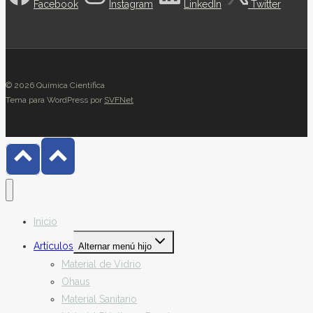
Facebook
Instagram
LinkedIn
Twitter
© 2026 Química Científica
Tema para WordPress por
SVFNet
Inicio
Artículos
Alternar menú hijo
Material de Vidrio
Ohaus
Material Sanitario