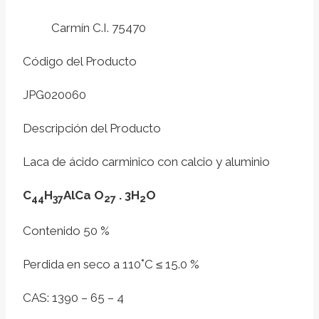
Carmín C.I. 75470
Código del Producto
JPG020060
Descripción del Producto
Laca de ácido carminico con calcio y aluminio
C
H
AlCa O
. 3H
O
44
37
27
2
Contenido 50 %
Perdida en seco a 110˚C ≤ 15.0 %
CAS: 1390 – 65 – 4