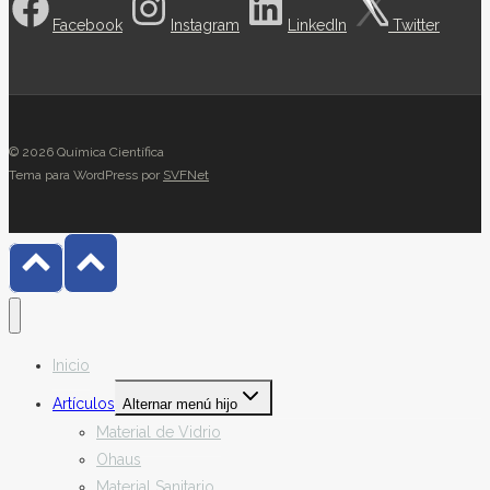
Facebook
Instagram
LinkedIn
Twitter
© 2026 Química Científica
Tema para WordPress por
SVFNet
Inicio
Artículos
Alternar menú hijo
Material de Vidrio
Ohaus
Material Sanitario