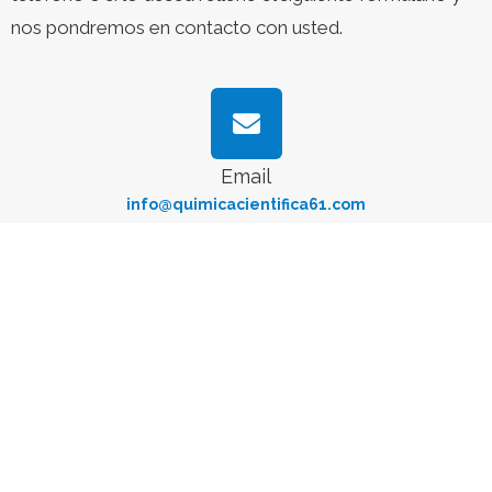
nos pondremos en contacto con usted.
Email
info@quimicacientifica61.com
Whatsapp
+34 634 145 137
ESPAÑA
Delegación Centro: