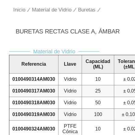
Inicio
/
Material de Vidrio
/
Buretas
/
BURETAS RECTAS CLASE A, ÁMBAR
Material de Vidrio
Capacidad
Toleran
Referencia
Llave
(ML)
(±ML
0100490314AM030
Vidrio
10
± 0.0
0100490317AM030
Vidrio
25
± 0.0
0100490318AM030
Vidrio
50
± 0.0
0100490319AM030
Vidrio
100
± 0.1
PTFE
0100490324AM030
10
± 0.0
Cónica