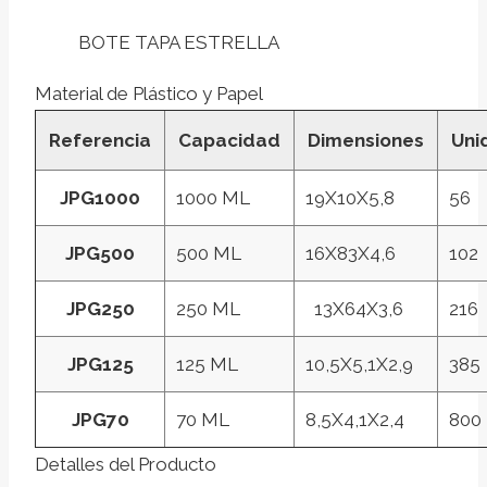
BOTE TAPA ESTRELLA
Material de Plástico y Papel
Referencia
Capacidad
Dimensiones
Uni
JPG1000
1000 ML
19X10X5,8
56
JPG500
500 ML
16X83X4,6
102
JPG250
250 ML
13X64X3,6
216
JPG125
125 ML
10,5X5,1X2,9
385
JPG70
70 ML
8,5X4,1X2,4
800
Detalles del Producto