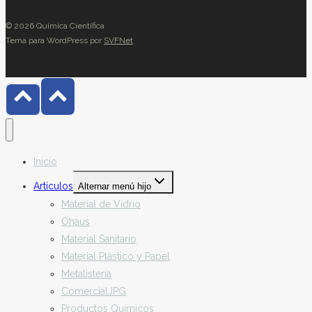
© 2026 Química Científica
Tema para WordPress por
SVFNet
Inicio
Artículos
Alternar menú hijo
Material de Vidrio
Ohaus
Material Sanitario
Material Plástico y Papel
Metalistería
ComercialJPG
Productos Químicos