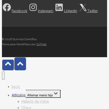
Facebook
Instagram
LinkedIn
Twitter
© 2026 Química Científica
Tema para WordPress por
SVFNet
Inicio
Artículos
Alternar menú hijo
Material de Vidrio
Ohaus