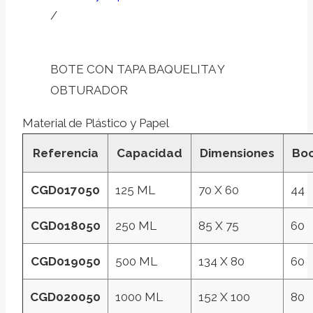
/
BOTE CON TAPA BAQUELITA Y
OBTURADOR
Material de Plástico y Papel
Referencia
Capacidad
Dimensiones
Bo
CGD017050
125 ML
70 X 60
44
CGD018050
250 ML
85 X 75
60
CGD019050
500 ML
134 X 80
60
CGD020050
1000 ML
152 X 100
80