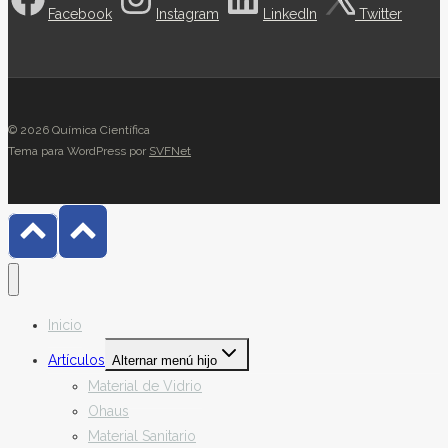
Facebook
Instagram
LinkedIn
Twitter
© 2026 Química Científica
Tema para WordPress por
SVFNet
Inicio
Artículos
Alternar menú hijo
Material de Vidrio
Ohaus
Material Sanitario