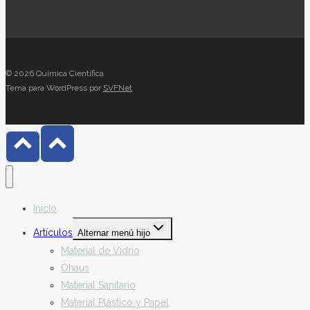
© 2026 Química Científica
Tema para WordPress por
SVFNet
Inicio
Artículos
Alternar menú hijo
Material de Vidrio
Ohaus
Material Sanitario
Material Plástico y Papel