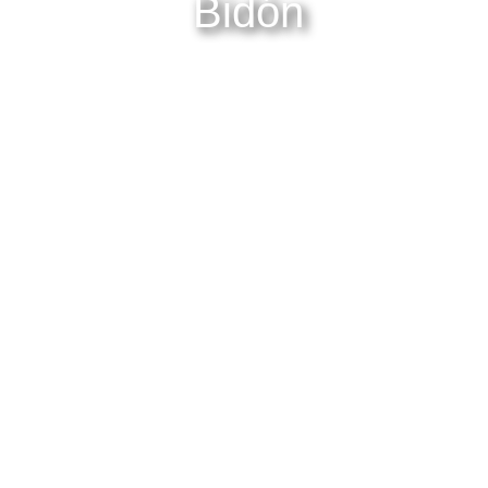
Bidón