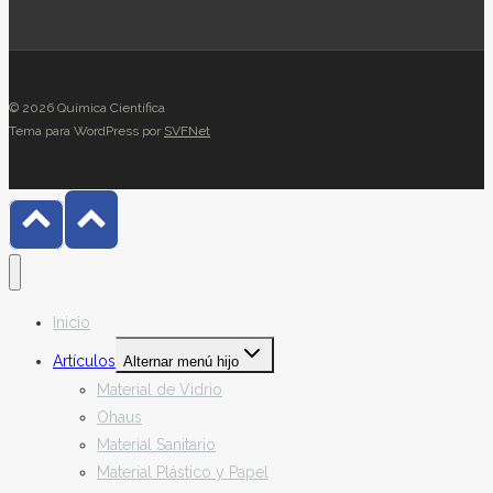
© 2026 Química Científica
Tema para WordPress por
SVFNet
Inicio
Artículos
Alternar menú hijo
Material de Vidrio
Ohaus
Material Sanitario
Material Plástico y Papel