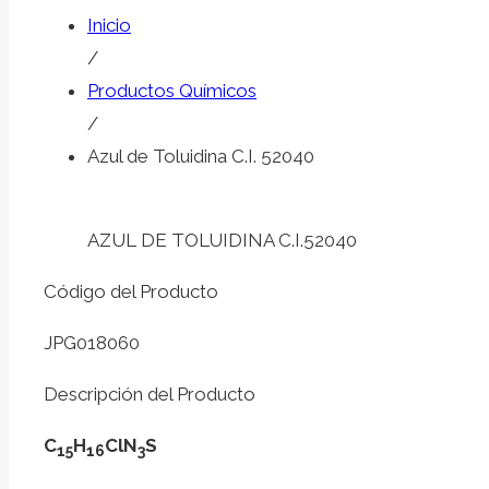
Inicio
/
Productos Químicos
/
Azul de Toluidina C.I. 52040
AZUL DE TOLUIDINA C.I.52040
Código del Producto
JPG018060
Descripción del Producto
C
H
ClN
S
15
16
3