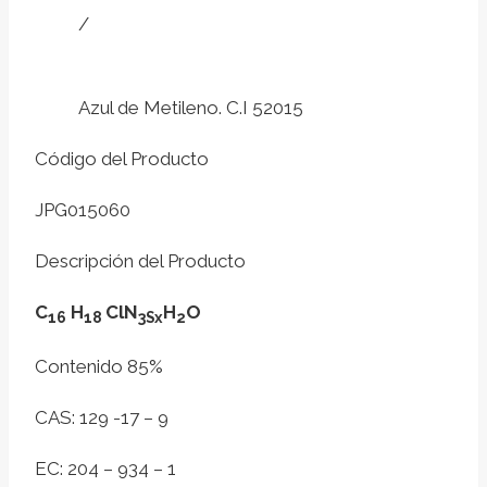
/
Azul de Metileno. C.I 52015
Código del Producto
JPG015060
Descripción del Producto
C
H
ClN
H
O
16
18
3Sx
2
Contenido 85%
CAS: 129 -17 – 9
EC: 204 – 934 – 1