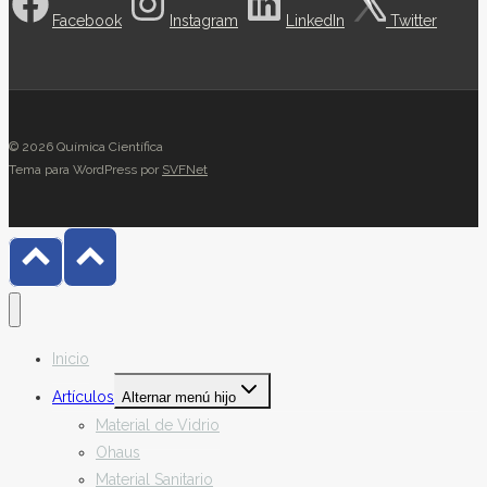
Facebook
Instagram
LinkedIn
Twitter
© 2026 Química Científica
Tema para WordPress por
SVFNet
Inicio
Artículos
Alternar menú hijo
Material de Vidrio
Ohaus
Material Sanitario