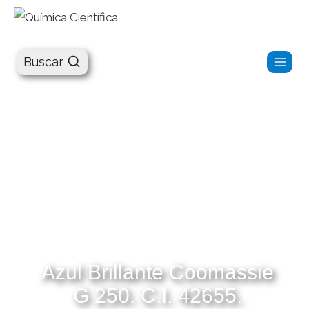
Química Científica
Buscar
Azul Brillante Coomassie
G 250. C.I. 42655.