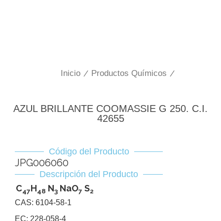
Inicio
/
Productos Químicos
/
AZUL BRILLANTE COOMASSIE G 250. C.I.
42655
Código del Producto
JPG006060
Descripción del Producto
C
H
N
NaO
S
47
48
3
7
2
CAS: 6104-58-1
EC: 228-058-4