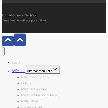
© 2026 Química Científica
Tema para WordPress por
SVFNet
Inicio
Artículos
Alternar menú hijo
Material de Vidrio
Ohaus
Material Sanitario
Material Plástico y Papel
Metalistería
ComercialJPG