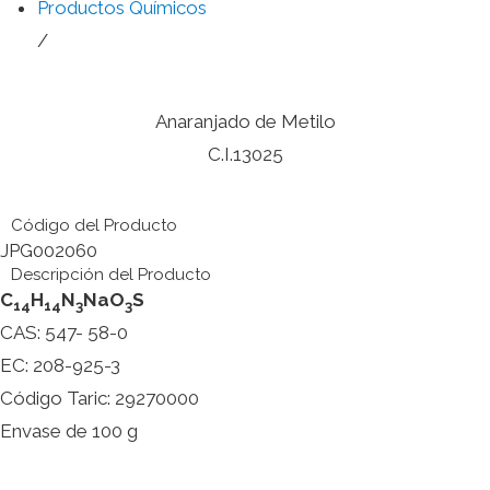
Productos Químicos
/
Anaranjado de Metilo
C.I.13025
Código del Producto
JPG002060
Descripción del Producto
C
H
N
NaO
S
14
14
3
3
CAS: 547- 58-0
EC: 208-925-3
Código Taric: 29270000
Envase de 100 g