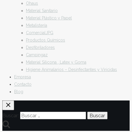
Ohaus
Material Sanitario
Material Plástico y Papel
Metalistería
ComercialJPG
Productos Químicos
Desfibriladores
Campingaz
Material Silicona , Latex y Goma
Higiene Animalarios – Desinfectantes y Viricidas
Empresa
Contacto
Blog
Buscar: