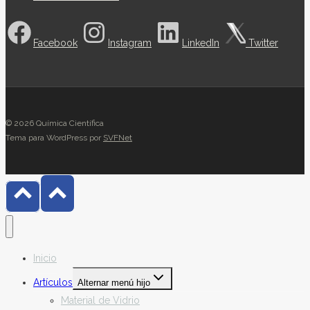
Facebook
Instagram
LinkedIn
Twitter
© 2026 Química Científica
Tema para WordPress por
SVFNet
Inicio
Artículos
Alternar menú hijo
Material de Vidrio