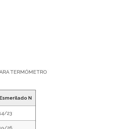
 PARA TERMÓMETRO
Esmerilado N
14/23
19/26