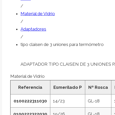
/
Material de Vidrio
/
Adaptadores
/
tipo claisen de 3 uniones para termómetro
ADAPTADOR TIPO CLAISEN DE 3 UNIONES
Material de Vidrio
Referencia
Esmerilado P
Nº Rosca
0100222311030
14/23
GL-18
0100222322030
19/26
GL-18