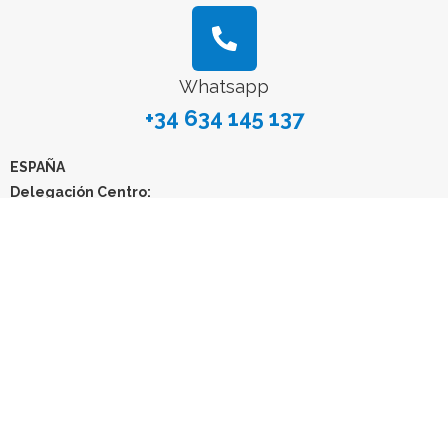
Whatsapp
+34 634 145 137
ESPAÑA
Delegación Centro:
Dirección Postal
Avenida General Perón, 26, 28020, Madrid, España
E-mail
info@quimicacientifica61.com
Tlf: +34 603 984 088