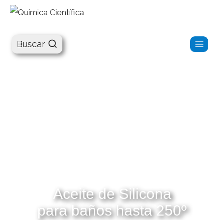
Química Científica
Buscar
Aceite de Silicona
para baños hasta 250º